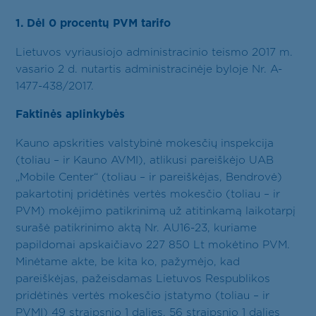
Kontaktai
1. Dėl 0 procentų PVM tarifo
LT
Lietuvos vyriausiojo administracinio teismo 2017 m.
vasario 2 d. nutartis administracinėje byloje Nr. A-
1477-438/2017.
Faktinės aplinkybės
Kauno apskrities valstybinė mokesčių inspekcija
(toliau – ir Kauno AVMI), atlikusi pareiškėjo UAB
„Mobile Center“ (toliau – ir pareiškėjas, Bendrovė)
pakartotinį pridėtinės vertės mokesčio (toliau – ir
PVM) mokėjimo patikrinimą už atitinkamą laikotarpį
surašė patikrinimo aktą Nr. AU16-23, kuriame
papildomai apskaičiavo 227 850 Lt mokėtino PVM.
Minėtame akte, be kita ko, pažymėjo, kad
pareiškėjas, pažeisdamas Lietuvos Respublikos
pridėtinės vertės mokesčio įstatymo (toliau – ir
PVMĮ) 49 straipsnio 1 dalies, 56 straipsnio 1 dalies