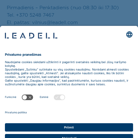
Pirmadienis – Penktadienis (nuo 08:30 iki 17:30)
Tel. +370 5248 7467
El. paštas:
vilnius@leadell.com