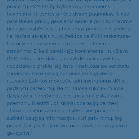
procentų PVM tarifą, byloje nagrinėjamiems
tiekimams, iš esmės ginčija dviem pagrindais: 1. kad
pareiškėjas prekių gavėjams neperleido disponavimo
bei nuosavybės teisių į tiekiamas prekes, nes prekės
kai kuriais atvejais buvo įteiktos ne PVM sąskaitose-
faktūrose nurodytiems asmenims, o kitiems
asmenims; 2. kad pareiškėjo kontrahentai, sukčiavo
PVM srityje, nes dalis jų nevykdė realios veiklos,
nedeklaravo prekių įsigijimo ir netrukus po sandorių
sudarymo savo veiklą nutraukė arba ją jiems
nutraukė Latvijos mokesčių administratorius dėl jų
padarytų pažeidimų. Be to, šiuose sukčiavimuose
dalyvavo ir pareiškėjas, nes „nesiėmė pakankamų
priemonių identifikuoti ūkinių operacijų partnerį
atstovaujančius asmenis atsiėmusius prekes bei
surinkti daugiau informacijos, kuri patvirtintų, jog
prekės bus pristatytos dokumentuose nurodytiems
gavėjams.“