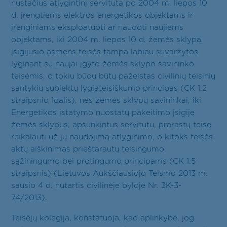
nustačius atlygintinį servitutą po 2004 m. liepos 10
d. įrengtiems elektros energetikos objektams ir
įrenginiams eksploatuoti ar naudoti naujiems
objektams, iki 2004 m. liepos 10 d. žemės sklypą
įsigijusio asmens teisės tampa labiau suvaržytos
lyginant su naujai įgyto žemės sklypo savininko
teisėmis, o tokiu būdu būtų pažeistas civilinių teisinių
santykių subjektų lygiateisiškumo principas (CK 1.2
straipsnio 1dalis), nes žemės sklypų savininkai, iki
Energetikos įstatymo nuostatų pakeitimo įsigiję
žemės sklypus, apsunkintus servitutu, prarastų teisę
reikalauti už jų naudojimą atlyginimo, o kitoks teisės
aktų aiškinimas prieštarautų teisingumo,
sąžiningumo bei protingumo principams (CK 1.5
straipsnis) (Lietuvos Aukščiausiojo Teismo 2013 m.
sausio 4 d. nutartis civilinėje byloje Nr. 3K-3-
74/2013).
Teisėjų kolegija, konstatuoja, kad aplinkybė, jog