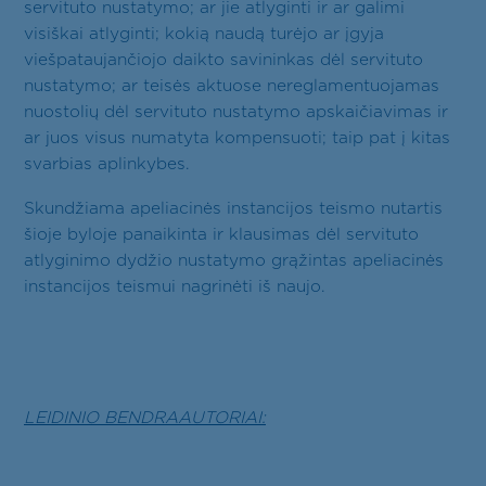
servituto nustatymo; ar jie atlyginti ir ar galimi
visiškai atlyginti; kokią naudą turėjo ar įgyja
viešpataujančiojo daikto savininkas dėl servituto
nustatymo; ar teisės aktuose nereglamentuojamas
nuostolių dėl servituto nustatymo apskaičiavimas ir
ar juos visus numatyta kompensuoti; taip pat į kitas
svarbias aplinkybes.
Skundžiama apeliacinės instancijos teismo nutartis
šioje byloje panaikinta ir klausimas dėl servituto
atlyginimo dydžio nustatymo grąžintas apeliacinės
instancijos teismui nagrinėti iš naujo.
LEIDINIO BENDRAAUTORIAI: