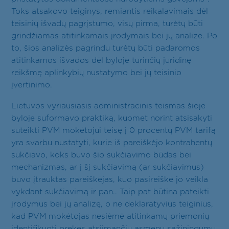
Toks atsakovo teiginys, remiantis reikalavimais dėl
teisinių išvadų pagrįstumo, visų pirma, turėtų būti
grindžiamas atitinkamais įrodymais bei jų analize. Po
to, šios analizės pagrindu turėtų būti padaromos
atitinkamos išvados dėl byloje turinčių juridinę
reikšmę aplinkybių nustatymo bei jų teisinio
įvertinimo.
Lietuvos vyriausiasis administracinis teismas šioje
byloje suformavo praktiką, kuomet norint atsisakyti
suteikti PVM mokėtojui teisę į 0 procentų PVM tarifą
yra svarbu nustatyti, kurie iš pareiškėjo kontrahentų
sukčiavo, koks buvo šio sukčiavimo būdas bei
mechanizmas, ar į šį sukčiavimą (ar sukčiavimus)
buvo įtrauktas pareiškėjas, kuo pasireiškė jo veikla
vykdant sukčiavimą ir pan.. Taip pat būtina pateikti
įrodymus bei jų analizę, o ne deklaratyvius teiginius,
kad PVM mokėtojas nesiėmė atitinkamų priemonių
identifikuoti prekes atsiimančių asmenų sąžiningumu.