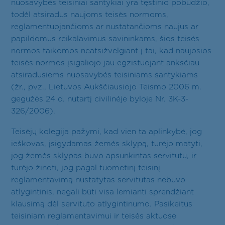
nuosavybės teisiniai santykiai yra tęstinio pobūdžio,
todėl atsiradus naujoms teisės normoms,
reglamentuojančioms ar nustatančioms naujus ar
papildomus reikalavimus savininkams, šios teisės
normos taikomos neatsižvelgiant į tai, kad naujosios
teisės normos įsigaliojo jau egzistuojant anksčiau
atsiradusiems nuosavybės teisiniams santykiams
(žr., pvz., Lietuvos Aukščiausiojo Teismo 2006 m.
gegužės 24 d. nutartį civilinėje byloje Nr. 3K-3-
326/2006).
Teisėjų kolegija pažymi, kad vien ta aplinkybė, jog
ieškovas, įsigydamas žemės sklypą, turėjo matyti,
jog žemės sklypas buvo apsunkintas servitutu, ir
turėjo žinoti, jog pagal tuometinį teisinį
reglamentavimą nustatytas servitutas nebuvo
atlygintinis, negali būti visa lemianti sprendžiant
klausimą dėl servituto atlygintinumo. Pasikeitus
teisiniam reglamentavimui ir teisės aktuose