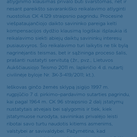
atlyginimo klausimas privalo būti svarstomas, net ir
nesant pareikšto savarankiško reikalavimo atlyginti
nuostolius CK 4.129 straipsnio pagrindu. Procesinė
viešpataujančiojo daikto savininko pareiga kelti
kompensacijos dydžio klausimą logiškai išplaukia iš
reikalavimo siekti abiejų daiktų savininkų interesų
pusiausvyros. Šio reikalavimo turi laikytis ne tik bylą
nagrinėjantis teismas, bet ir sąžininga proceso šalis,
prašanti nustatyti servitutą (žr., pvz., Lietuvos
Aukščiausiojo Teismo 2011 m. lapkričio 4 d. nutartį
civilinėje byloje Nr. 3K-3-419/2011; kt.).
Ieškovas ginčo žemės sklypą įsigijo 1997 m.
rugpjūčio 7 d. pirkimo–pardavimo sutarties pagrindu,
kai pagal 1964 m. CK 96 straipsnio 2 dalį įstatymų
nustatytais atvejais bei sąlygomis ir tiek, kiek
įstatymuose nurodyta, savininkas privalėjo leisti
ribotai savo turtu naudotis kitiems asmenims,
valstybei ar savivaldybei. Pažymėtina, kad