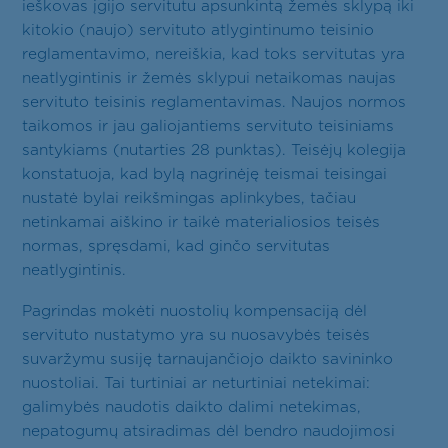
ieškovas įgijo servitutu apsunkintą žemės sklypą iki
kitokio (naujo) servituto atlygintinumo teisinio
reglamentavimo, nereiškia, kad toks servitutas yra
neatlygintinis ir žemės sklypui netaikomas naujas
servituto teisinis reglamentavimas. Naujos normos
taikomos ir jau galiojantiems servituto teisiniams
santykiams (nutarties 28 punktas). Teisėjų kolegija
konstatuoja, kad bylą nagrinėję teismai teisingai
nustatė bylai reikšmingas aplinkybes, tačiau
netinkamai aiškino ir taikė materialiosios teisės
normas, spręsdami, kad ginčo servitutas
neatlygintinis.
Pagrindas mokėti nuostolių kompensaciją dėl
servituto nustatymo yra su nuosavybės teisės
suvaržymu susiję tarnaujančiojo daikto savininko
nuostoliai. Tai turtiniai ar neturtiniai netekimai:
galimybės naudotis daikto dalimi netekimas,
nepatogumų atsiradimas dėl bendro naudojimosi