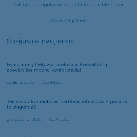
Valstybinis reguliavimas ir atitikties užtikrinimas
Visos naujienos
Susijusios naujienos
Kviečiame į Lietuvos mokesčių konsultantų
asociacijos metinę konferenciją!
spalio 2, 2025
LEADELL
Teisininko komentaras: Dirbtinis intelektas – grėsmė
teisingumui?
gruodžio 10, 2025
LEADELL