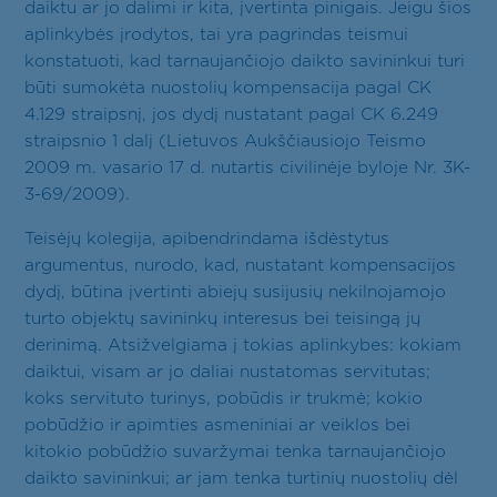
daiktu ar jo dalimi ir kita, įvertinta pinigais. Jeigu šios
aplinkybės įrodytos, tai yra pagrindas teismui
konstatuoti, kad tarnaujančiojo daikto savininkui turi
būti sumokėta nuostolių kompensacija pagal CK
4.129 straipsnį, jos dydį nustatant pagal CK 6.249
straipsnio 1 dalį (Lietuvos Aukščiausiojo Teismo
2009 m. vasario 17 d. nutartis civilinėje byloje Nr. 3K-
3-69/2009).
Teisėjų kolegija, apibendrindama išdėstytus
argumentus, nurodo, kad, nustatant kompensacijos
dydį, būtina įvertinti abiejų susijusių nekilnojamojo
turto objektų savininkų interesus bei teisingą jų
derinimą. Atsižvelgiama į tokias aplinkybes: kokiam
daiktui, visam ar jo daliai nustatomas servitutas;
koks servituto turinys, pobūdis ir trukmė; kokio
pobūdžio ir apimties asmeniniai ar veiklos bei
kitokio pobūdžio suvaržymai tenka tarnaujančiojo
daikto savininkui; ar jam tenka turtinių nuostolių dėl