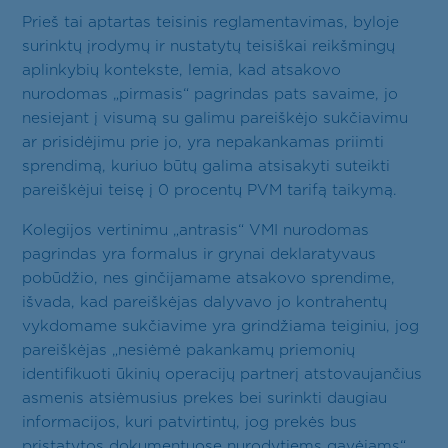
Prieš tai aptartas teisinis reglamentavimas, byloje
surinktų įrodymų ir nustatytų teisiškai reikšmingų
aplinkybių kontekste, lemia, kad atsakovo
nurodomas „pirmasis“ pagrindas pats savaime, jo
nesiejant į visumą su galimu pareiškėjo sukčiavimu
ar prisidėjimu prie jo, yra nepakankamas priimti
sprendimą, kuriuo būtų galima atsisakyti suteikti
pareiškėjui teisę į 0 procentų PVM tarifą taikymą.
Kolegijos vertinimu „antrasis“ VMI nurodomas
pagrindas yra formalus ir grynai deklaratyvaus
pobūdžio, nes ginčijamame atsakovo sprendime,
išvada, kad pareiškėjas dalyvavo jo kontrahentų
vykdomame sukčiavime yra grindžiama teiginiu, jog
pareiškėjas „nesiėmė pakankamų priemonių
identifikuoti ūkinių operacijų partnerį atstovaujančius
asmenis atsiėmusius prekes bei surinkti daugiau
informacijos, kuri patvirtintų, jog prekės bus
pristatytos dokumentuose nurodytiems gavėjams“.