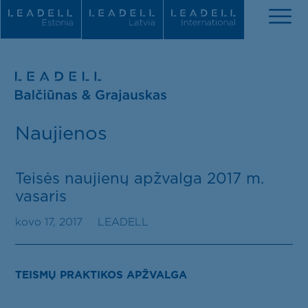
Apie mus
Naujienos
Naujienos
Komanda
Teisės naujienų apžvalga 2017 m.
vasaris
Praktikos sritys
kovo 17, 2017
LEADELL
Tarptautiniai įvertinimai
Karjera
TEISMŲ PRAKTIKOS APŽVALGA