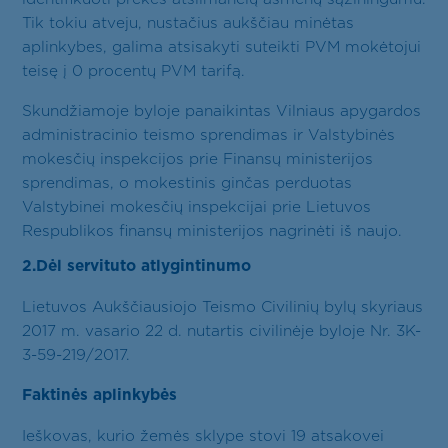
Tik tokiu atveju, nustačius aukščiau minėtas
aplinkybes, galima atsisakyti suteikti PVM mokėtojui
teisę į 0 procentų PVM tarifą.
Skundžiamoje byloje panaikintas Vilniaus apygardos
administracinio teismo sprendimas ir Valstybinės
mokesčių inspekcijos prie Finansų ministerijos
sprendimas, o mokestinis ginčas perduotas
Valstybinei mokesčių inspekcijai prie Lietuvos
Respublikos finansų ministerijos nagrinėti iš naujo.
2.Dėl servituto atlygintinumo
Lietuvos Aukščiausiojo Teismo Civilinių bylų skyriaus
2017 m. vasario 22 d. nutartis civilinėje byloje Nr. 3K-
3-59-219/2017.
Faktinės aplinkybės
Ieškovas, kurio žemės sklype stovi 19 atsakovei