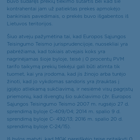
buvo sudaręs prekių tiekimo sutartis bei kad šie
kontrahentai jam už patiektas prekes apmokėjo
bankiniais pavedimais, o prekės buvo išgabentos iš
Lietuvos teritorijos.
Šiuo atveju pažymėtina tai, kad Europos Sąjungos
Teisingumo Teismo jurisprudencijoje, nuosekliai yra
pabrėžiama, kad tokiais atvejais koks yra
nagrinėjamas šioje byloje, teisė į 0 procentų PVM
tarifo taikymą prekių tiekėjui gali būti atimta tik
tuomet, kai yra įrodoma, kad jis žinojo arba turėjo
žinoti, kad jo vykdomas sandoris yra įtrauktas į
įgijėjo atliekamą sukčiavimą, ir nesiėmė visų pagrįstų
priemonių, kad išvengtų šio sukčiavimo (žr. Europos
Sąjungos Teisingumo Teismo 2007 m. rugsėjo 27 d.
sprendimą byloje C-409/04; 2014 m. spalio 9 d.
sprendimą byloje C- 492/13; 2016 m. spalio 20 d.
sprendimą byloje C-24/15).
Iš bylos matyti, kad MGK pareiškėjo teisę pritaikyti 0