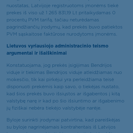
nuostatas, Latvijoje registruotoms įmonėms tiekė
prekes iš viso už 1 265 831,19 Lt pritaikydamas 0
procentų PVM tarifą, tačiau neturėdamas
pagrindžiančių įrodymų, kad prekės buvo patiektos
PVM sąskaitose faktūrose nurodytoms įmonėms.
Lietuvos vyriausiojo administracinio teismo
argumentai ir išaiškinimai
Konstatuojama, jog prekės įsigijimas Bendrijos
viduje ir tiekimas Bendrijos viduje atleidžiamas nuo
mokesčio, tik kai pirkėjui yra perleidžiama teisė
disponuoti prekėmis kaip savo, o tiekėjas nustato,
kad šios prekės buvo išsiųstos ar išgabentos į kitą
valstybę narę ir kad po šio išsiuntimo ar išgabenimo
jų fiziškai nebėra tiekėjo valstybėje narėje.
Byloje surinkti įrodymai patvirtina, kad pareiškėjas
su byloje nagrinėjamais kontrahentais iš Latvijos