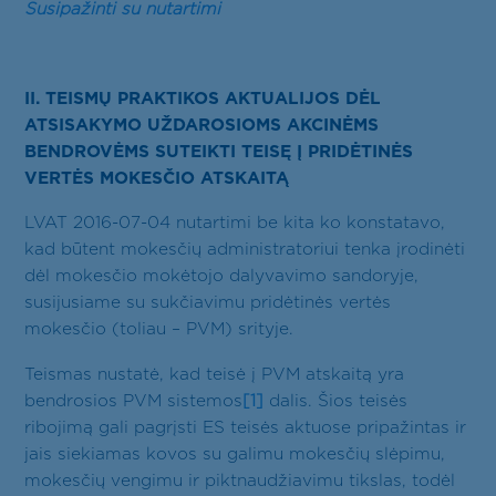
Susipažinti su nutartimi
II. TEISMŲ PRAKTIKOS AKTUALIJOS DĖL
ATSISAKYMO UŽDAROSIOMS AKCINĖMS
BENDROVĖMS SUTEIKTI TEISĘ Į PRIDĖTINĖS
VERTĖS MOKESČIO ATSKAITĄ
LVAT 2016-07-04 nutartimi be kita ko konstatavo,
kad būtent mokesčių administratoriui tenka įrodinėti
dėl mokesčio mokėtojo dalyvavimo sandoryje,
susijusiame su sukčiavimu pridėtinės vertės
mokesčio (toliau – PVM) srityje.
Teismas nustatė, kad teisė į PVM atskaitą yra
bendrosios PVM sistemos
[1]
dalis. Šios teisės
ribojimą gali pagrįsti ES teisės aktuose pripažintas ir
jais siekiamas kovos su galimu mokesčių slėpimu,
mokesčių vengimu ir piktnaudžiavimu tikslas, todėl