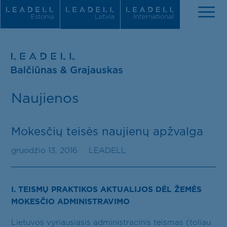
Apie mus
Naujienos
Naujienos
Komanda
Mokesčių teisės naujienų apžvalga
Praktikos sritys
gruodžio 13, 2016
LEADELL
Tarptautiniai įvertinimai
I. TEISMŲ PRAKTIKOS AKTUALIJOS DĖL ŽEMĖS
Karjera
MOKESČIO ADMINISTRAVIMO
Lietuvos vyriausiasis administracinis teismas (toliau