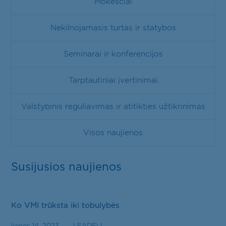
Mokesčiai
Nekilnojamasis turtas ir statybos
Seminarai ir konferencijos
Tarptautiniai įvertinimai
Valstybinis reguliavimas ir atitikties užtikrinimas
Visos naujienos
Susijusios naujienos
Ko VMI trūksta iki tobulybės
liepos 14, 2023
LEADELL