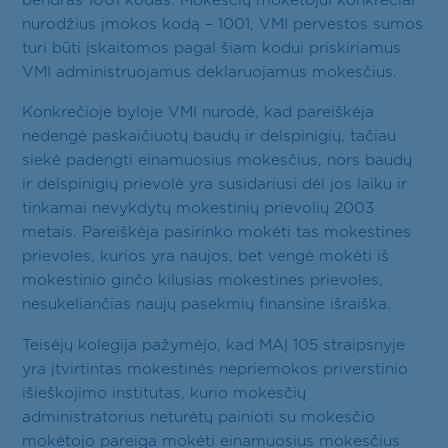
bendras 1001 kodas. Mokesčių mokėtojui konkrečiai
nurodžius įmokos kodą – 1001, VMI pervestos sumos
turi būti įskaitomos pagal šiam kodui priskiriamus
VMI administruojamus deklaruojamus mokesčius.
Konkrečioje byloje VMI nurodė, kad pareiškėja
nedengė paskaičiuotų baudų ir delspinigių, tačiau
siekė padengti einamuosius mokesčius, nors baudų
ir delspinigių prievolė yra susidariusi dėl jos laiku ir
tinkamai nevykdytų mokestinių prievolių 2003
metais. Pareiškėja pasirinko mokėti tas mokestines
prievoles, kurios yra naujos, bet vengė mokėti iš
mokestinio ginčo kilusias mokestines prievoles,
nesukeliančias naujų pasekmių finansine išraiška.
Teisėjų kolegija pažymėjo, kad MAĮ 105 straipsnyje
yra įtvirtintas mokestinės nepriemokos priverstinio
išieškojimo institutas, kurio mokesčių
administratorius neturėtų painioti su mokesčio
mokėtojo pareiga mokėti einamuosius mokesčius