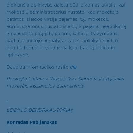
didinančia aplinkybe galėtų būti laikomas atvejis, kai
mokesčių administratorius nustato, kad mokėtojo
patirtos išlaidos viršija pajamas, t.y. mokesčių
administratorius nustato išlaidų ir pajamų neatitikimą
ir nenustato pagrįstų pajamų šaltinių. Pažymėtina,
kad metodikoje numatyta, kad ši aplinkybė neturi
būti tik formaliai vertinama kaip baudą didinanti
aplinkybė.
Daugiau informacijos rasite
čia
Parengta Lietuvos Respublikos Seimo ir Valstybinės
mokesčių inspekcijos duomenimis
LEIDINIO BENDRAAUTORIAI
:
Konradas Pabijanskas