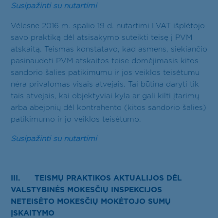
Susipažinti su nutartimi
Vėlesne 2016 m. spalio 19 d. nutartimi LVAT išplėtojo
savo praktiką dėl atsisakymo suteikti teisę į PVM
atskaitą. Teismas konstatavo, kad asmens, siekiančio
pasinaudoti PVM atskaitos teise domėjimasis kitos
sandorio šalies patikimumu ir jos veiklos teisėtumu
nėra privalomas visais atvejais. Tai būtina daryti tik
tais atvejais, kai objektyviai kyla ar gali kilti įtarimų
arba abejonių dėl kontrahento (kitos sandorio šalies)
patikimumo ir jo veiklos teisėtumo.
Susipažinti su nutartimi
III. TEISMŲ PRAKTIKOS AKTUALIJOS DĖL
VALSTYBINĖS MOKESČIŲ INSPEKCIJOS
NETEISĖTO MOKESČIŲ MOKĖTOJO SUMŲ
ĮSKAITYMO