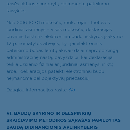
teisės aktuose nurodytų dokumentų pateikimo
taisyklės.
Nuo 2016-10-01 mokesčių mokėtojai – Lietuvos
juridiniai asmenys – visas mokesčių deklaracijas
privalės teikti tik elektroniniu būdu, išskyrus įsakymo
1.3 p. numatytus atvejus, t.y., jei elektroninis
pateikimo būdas lemtų akivaizdžiai neproporcingą
administracinę naštą, pavyzdžiui, kai deklaraciją
teikia užsienio fiziniai ar juridiniai asmenys, ir kt.;
arba, deklaracijos pateikti elektroniniu būdu
neįmanoma dėl objektyvių priežasčių.
Daugiau informacijos rasite
čia
VI. BAUDŲ SKYRIMO IR DELSPINIGIŲ
SKAIČIAVIMO METODIKOS SĄRAŠAS PAPILDYTAS
BAUDĄ DIDINANČIOMIS APLINKYBĖMIS