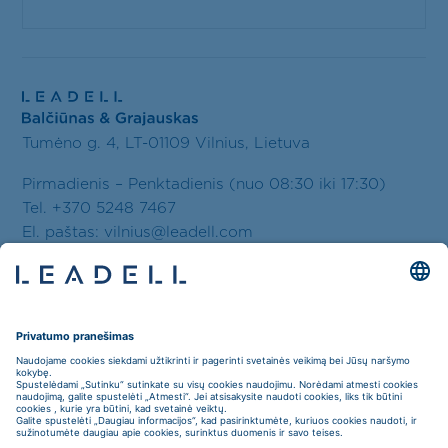
Tumėno g. 4, LT-01109 Vilnius, Lietuva
Pirmadienis – Penktadienis (nuo 08:30 iki 17:30)
Tel. +370 5248 7467
El. paštas:
vilnius@leadell.com