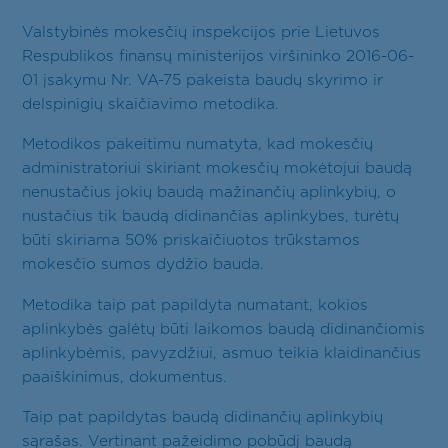
Valstybinės mokesčių inspekcijos prie Lietuvos
Respublikos finansų ministerijos viršininko 2016-06-
01 įsakymu Nr. VA-75 pakeista baudų skyrimo ir
delspinigių skaičiavimo metodika.
Metodikos pakeitimu numatyta, kad mokesčių
administratoriui skiriant mokesčių mokėtojui baudą
nenustačius jokių baudą mažinančių aplinkybių, o
nustačius tik baudą didinančias aplinkybes, turėtų
būti skiriama 50% priskaičiuotos trūkstamos
mokesčio sumos dydžio bauda.
Metodika taip pat papildyta numatant, kokios
aplinkybės galėtų būti laikomos baudą didinančiomis
aplinkybėmis, pavyzdžiui, asmuo teikia klaidinančius
paaiškinimus, dokumentus.
Taip pat papildytas baudą didinančių aplinkybių
sąrašas. Vertinant pažeidimo pobūdį baudą