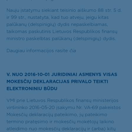
Nauju įstatymu siekiant teisinio aiškumo 88 str. 5 d.
ir 99 str., nustatyta, kad tuo atveju, jeigu kitas
palūkanų (delspinigių) dydis nepaskelbiamas,
taikomas paskutinis Lietuvos Respublikos finansų
ministro paskelbtas palūkanų (delspinigių) dydis.
Daugiau informacijos rasite
čia
V. NUO 2016-10-01 JURIDINIAI ASMENYS VISAS
MOKESČIŲ DEKLARACIJAS PRIVALO TEIKTI
ELEKTRONINIU BŪDU
VMI prie Lietuvos Respublikos finansų ministerijos
viršininko 2016-05-20 įsakymu Nr. VA-69 pakeistos
Mokesčių deklaracijų pateikimo, jų pateikimo
termino pratęsimo ir mokesčių mokėtojų laikino
atleidimo nuo mokesčių deklaracijų ir (arba) kitų