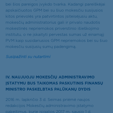
bei šios pareigos įvykdo tvarka. Kadangi pareiškėjai
apskaičiuotos GPM bei su šiuo mokesčiu susijusios
kitos prievolės yra patvirtintos įsiteisėjusiu aktu,
mokesčių administratorius gali ir privalo naudotis
mokestinės nepriemokos priverstinio išieškojimo
institutu, o ne įskaityti pervestas sumas už einamąjį
PVM kaip susidariusios GPM nepriemokos bei su šiuo
mokesčiu susijusių sumų padengimą.
Susipažinti su nutartimi
IV. NAUJUOJU MOKESČIŲ ADMINISTRAVIMO
ĮSTATYMU BUS TAIKOMAS PASKUTINIS FINANSŲ
MINISTRO PASKELBTAS PALŪKANŲ DYDIS
2016 m. lapkričio 3 d. Seimas priėmė naujos
redakcijos Mokesčių administravimo įstatymo
pakeitimus, kurie įsigalios 2017 m. sausio 1 d.