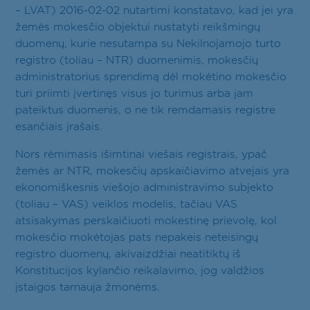
Kontaktai
– LVAT) 2016-02-02 nutartimi konstatavo, kad jei yra
LT
EN
žemės mokesčio objektui nustatyti reikšmingų
duomenų, kurie nesutampa su Nekilnojamojo turto
registro (toliau – NTR) duomenimis, mokesčių
administratorius sprendimą dėl mokėtino mokesčio
turi priimti įvertinęs visus jo turimus arba jam
pateiktus duomenis, o ne tik remdamasis registre
esančiais įrašais.
Nors rėmimasis išimtinai viešais registrais, ypač
žemės ar NTR, mokesčių apskaičiavimo atvejais yra
ekonomiškesnis viešojo administravimo subjekto
(toliau – VAS) veiklos modelis, tačiau VAS
atsisakymas perskaičiuoti mokestinę prievolę, kol
mokesčio mokėtojas pats nepakeis neteisingų
registro duomenų, akivaizdžiai neatitiktų iš
Konstitucijos kylančio reikalavimo, jog valdžios
įstaigos tarnauja žmonėms.