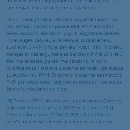
mokesčių mokėtojų vykdomą PVM sukčiavimą, tai
jam negali atsirasti neigiamos pasekmės.
Norint paneigti teisę į atskaitą, argumentuojant tuo,
kad asmuo, siekiantis pasinaudoti PVM atskaitos
teise, žinojo/turėjo žinoti, jog jis įsigydamas prekes
ir paslaugas dalyvauja sandoryje, susijusiame su
sukčiavimu PVM srityje, privalu įrodyti, kad: 1) prekių
tiekėjas ar paslaugų teikėjas sukčiavo PVM; 2) prekių
tiekimo ar paslaugų teikimo sandoris, iš kurio
kylančią teisę į atskaitą siekiama paneigti, yra susijęs
su sukčiavimu PVM; 3) asmuo, siekiantis pasinaudoti
PVM atskaitos teise, įsigydamas prekes ir paslaugas,
žinojo/turėjo žinoti apie tai.
[1]
Bendroji PVM sistema reglamentuojama Europos
Sąjungos teisės
inter alia
2006 m. lapkričio 28 d.
Tarybos direktyvos 2006/112/EB dėl pridėtinės
vertės mokesčio bendros sistemos nuostatomis.