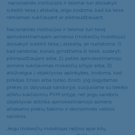
nacionalinės institucijos ir teismai turi atsisakyti
suteikti teisę į atskaitą, jeigu įrodoma, kad šia teise
remiamasi sukčiaujant ar piktnaudžiaujant.
Nacionalinės institucijos ir teismai turi teisę
apmokestinamajam asmeniui (mokesčių mokėtojui)
atsisakyti suteikti teisę į atskaitą, jei nustatoma: 1)
kad sandoriai, kuriais grindžiama ši teisė, sudaryti
piktnaudžiaujant arba; 2) paties apmokestinamojo
asmens sukčiavimas mokesčių srityje arba; 3)
atsižvelgus į objektyvias aplinkybes, įrodoma, kad
pirkėjas žinojo arba turėjo žinoti, jog įsigydamas
prekes jis dalyvauja sandoryje, susijusiame su tiekėjo
atliktu sukčiavimu PVM srityje, net jeigu sandoris
objektyviai atitinka apmokestinamojo asmens
atliekamo prekių tiekimo ir ekonominės veiklos
sąvokos.
Jeigu mokesčių mokėtojas nežino apie kitų