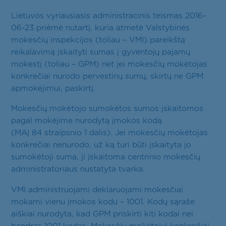
Lietuvos vyriausiasis administracinis teismas 2016-
06-23 priėmė nutartį, kuria atmetė Valstybinės
mokesčių inspekcijos (toliau – VMI) pareikštą
reikalavimą įskaityti sumas į gyventojų pajamų
mokestį (toliau – GPM) net jei mokesčių mokėtojas
konkrečiai nurodo pervestinų sumų, skirtų ne GPM
apmokėjimui, paskirtį.
Mokesčių mokėtojo sumokėtos sumos įskaitomos
pagal mokėjime nurodytą įmokos kodą
(MAĮ 84 straipsnio 1 dalis). Jei mokesčių mokėtojas
konkrečiai nenurodo, už ką turi būti įskaityta jo
sumokėtoji suma, ji įskaitoma centrinio mokesčių
administratoriaus nustatyta tvarka.
VMI administruojami deklaruojami mokesčiai
mokami vienu įmokos kodu – 1001. Kodų sąraše
aiškiai nurodyta, kad GPM priskirti kiti kodai nei